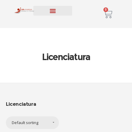
0
PROGRAMAS EDUCATIVOS
INSCRIPCIÓN Y MATERIAS
Licenciatura
Licenciatura
Default sorting