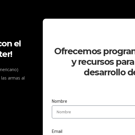
con el
Ofrecemos progra
er!
y recursos para
mericano)
desarrollo de
 las armas al
Nombre
Email