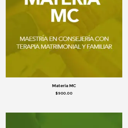
ADD TO CART
Materia MC
$
900.00