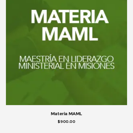
ADD TO CART
Materia MAML
$
900.00